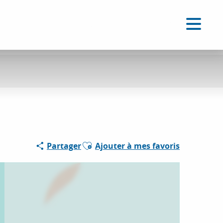
FR
Accessibilité
Recherche
Voir les favoris
Ajouter aux favoris
Partager
Ajouter à mes favoris