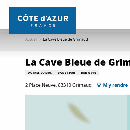
Aller
au
contenu
principal
Accueil
La Cave Bleue de Grimaud
La Cave Bleue de Gri
AUTRES LOISIRS
BAR ET PUB
BAR À VIN
2 Place Neuve, 83310 Grimaud
M'y rendre