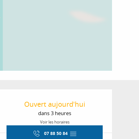
Ouverture et coordon
Ouvert aujourd'hui
dans 3 heures
Voir les horaires
07 88 50 84
▒▒