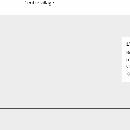
Centre village
L
R
m
v