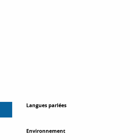
Langues parlées
Langues parlées
Environnement
Environnement