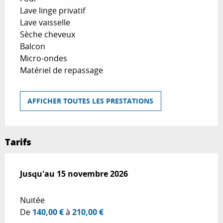
Lave linge privatif
Lave vaisselle
Sèche cheveux
Balcon
Micro-ondes
Matériel de repassage
AFFICHER TOUTES LES PRESTATIONS
Tarifs
Du
Jusqu'au
1 avril 2026
15 novembre 2026
au
15 novembre 2026
Nuitée
De
140,00 €
à
210,00 €