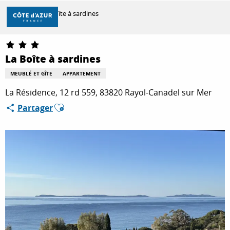
Aller
Accueil
La Boîte à sardines
au
contenu
principal
DÉCOUVRIR
La Boîte à sardines
MEUBLÉ ET GÎTE
APPARTEMENT
À FAIRE
La Résidence, 12 rd 559, 83820 Rayol-Canadel sur Mer
Ajouter aux favoris
Partager
SÉJOURNER