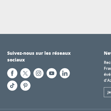
Suivez-nous sur les réseaux
Ne
sociaux
Rec
Fra
évé
d'A
J