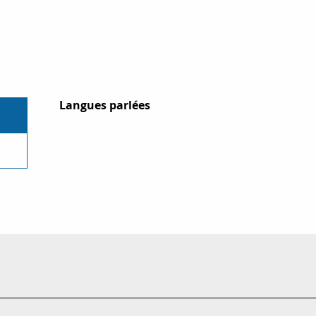
Langues parlées
Langues parlées