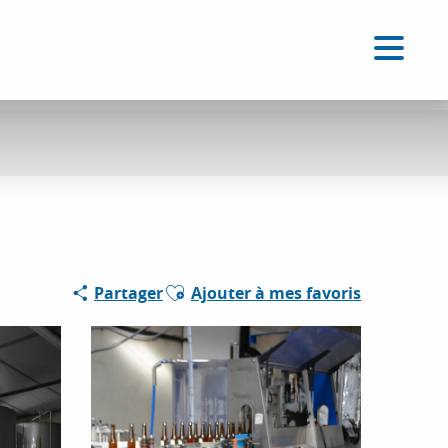
FR
Accessibilité
Recherche
Voir les favoris
Ajouter aux favoris
Partager
Ajouter à mes favoris