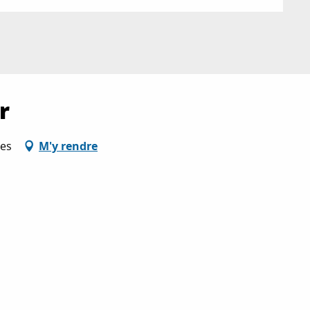
r
res
M'y rendre