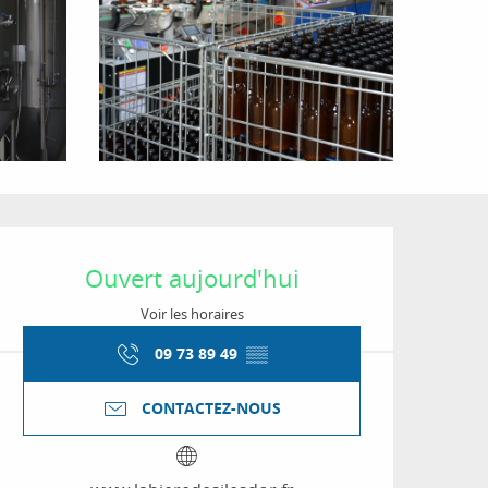
Ouverture et coordon
Ouvert aujourd'hui
Voir les horaires
09 73 89 49
▒▒
CONTACTEZ-NOUS