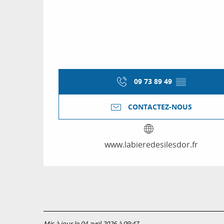
09 73 89 49
▒▒
CONTACTEZ-NOUS
www.labieredesilesdor.fr
Mis à jour le 04 avril 2026 à 09:47