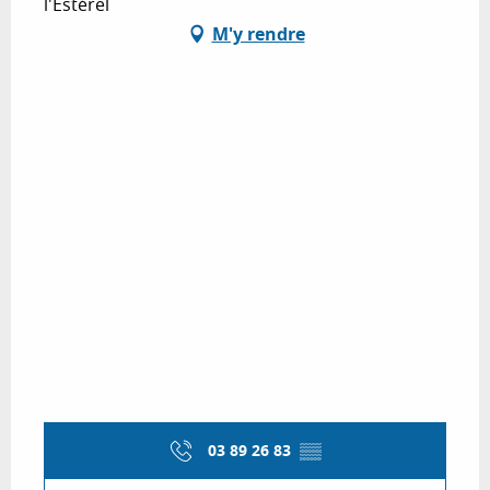
l'Estérel
M'y rendre
03 89 26 83
▒▒