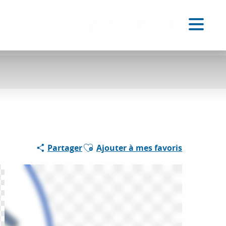
FR
Accessibilité
Recherche
Voir les favoris
Ajouter aux favoris
Partager
Ajouter à mes favoris