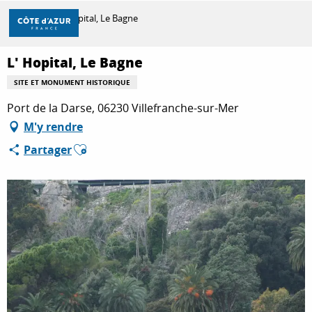
Aller
Accueil
L' Hopital, Le Bagne
au
contenu
principal
L' Hopital, Le Bagne
DÉCOUVRIR
SITE ET MONUMENT HISTORIQUE
Port de la Darse, 06230 Villefranche-sur-Mer
À FAIRE
M'y rendre
Ajouter aux favoris
Partager
SÉJOURNER