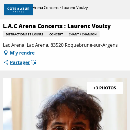
Aller
Accueil
L.A.C Arena Concerts : Laurent Voulzy
au
contenu
principal
L.A.C Arena Concerts : Laurent Voulzy
DÉCOUVRIR
DISTRACTIONS ET LOISIRS
CONCERT
CHANT / CHANSON
Lac Arena, Lac Arena, 83520 Roquebrune-sur-Argens
À FAIRE
M'y rendre
Ajouter aux favoris
Partager
SÉJOURNER
+3 PHOTOS