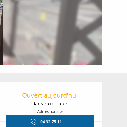
Ouverture et coordon
Ouvert aujourd'hui
dans 35 minutes
Voir les horaires
04 93 75 11
▒▒