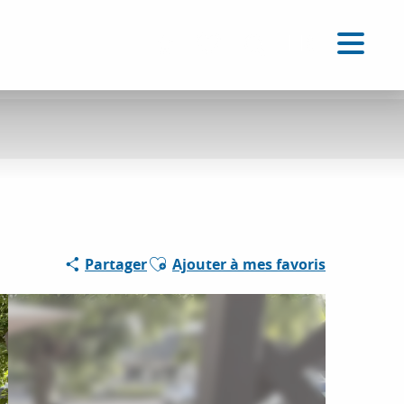
FR
Accessibilité
Recherche
Voir les favoris
Ajouter aux favoris
Partager
Ajouter à mes favoris