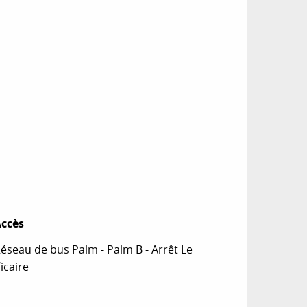
ccès
ccès
éseau de bus Palm - Palm B - Arrêt Le
icaire