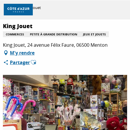
Aller
Accueil
King Jouet
au
contenu
principal
King Jouet
DÉCOUVRIR
COMMERCES
PETITE À GRANDE DISTRIBUTION
JEUX ET JOUETS
King Jouet, 24 avenue Félix Faure, 06500 Menton
À FAIRE
M'y rendre
Ajouter aux favoris
Partager
SÉJOURNER