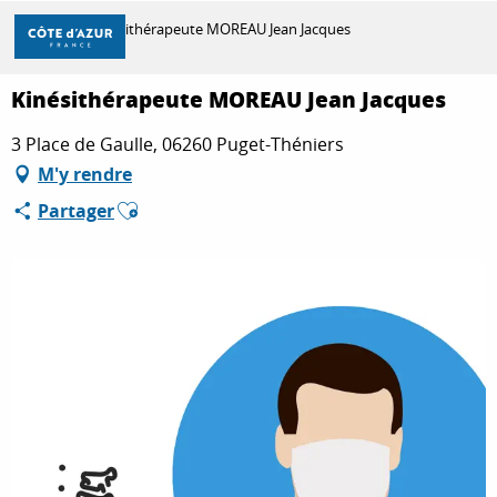
Aller
Accueil
Kinésithérapeute MOREAU Jean Jacques
au
contenu
principal
Kinésithérapeute MOREAU Jean Jacques
DÉCOUVRIR
3 Place de Gaulle, 06260 Puget-Théniers
M'y rendre
À FAIRE
Ajouter aux favoris
Partager
SÉJOURNER