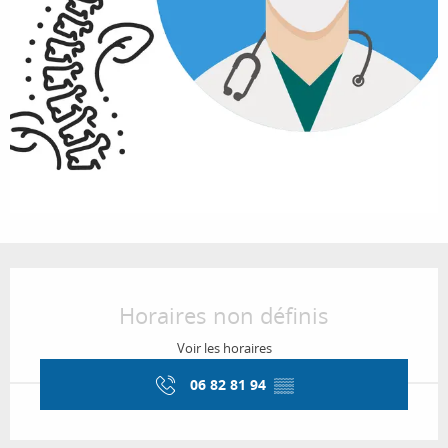
Ouverture et coordonnées
Horaires non définis
Voir les horaires
06 82 81 94
▒▒