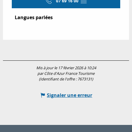
07 69 16 00
▒▒
Langues parlées
Langues parlées
Mis à jour le 17 février 2026 à 10:24
par Côte d'Azur France Tourisme
(Identifiant de l'offre :
7673131
)
Signaler une erreur