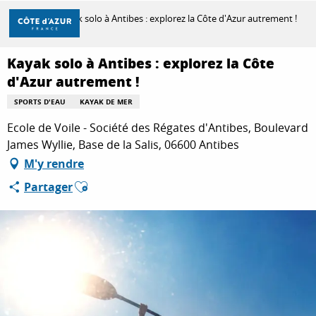
Aller
Accueil
Kayak solo à Antibes : explorez la Côte d'Azur autrement !
au
contenu
principal
Kayak solo à Antibes : explorez la Côte
DÉCOUVRIR
d'Azur autrement !
SPORTS D'EAU
KAYAK DE MER
À FAIRE
Ecole de Voile - Société des Régates d'Antibes, Boulevard
James Wyllie, Base de la Salis, 06600 Antibes
M'y rendre
SÉJOURNER
Ajouter aux favoris
Partager