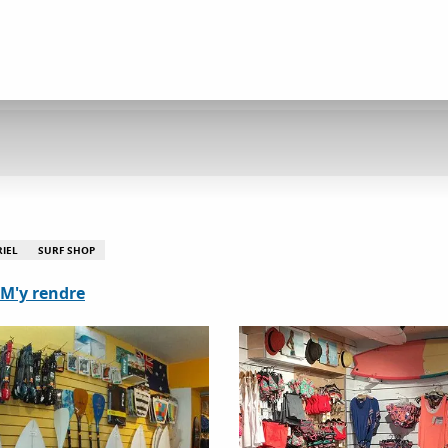
IEL
SURF SHOP
M'y rendre