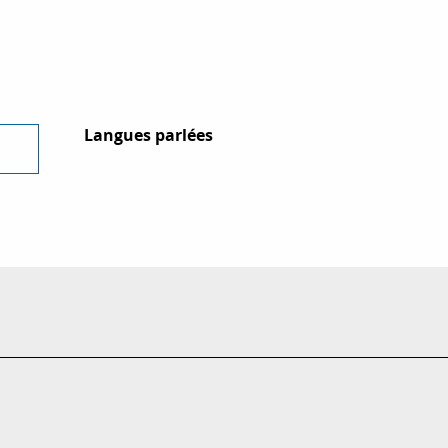
Langues parlées
Langues parlées