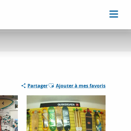
FR
Accessibilité
Recherche
Voir les favoris
Ajouter aux favoris
Partager
Ajouter à mes favoris