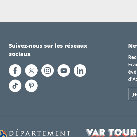
Suivez-nous sur les réseaux
Ne
sociaux
Rec
Fra
évé
d'A
J