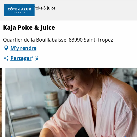
Aller
Accueil
Kaja Poke & Juice
au
contenu
principal
Kaja Poke & Juice
DÉCOUVRIR
Quartier de la Bouillabaisse, 83990 Saint-Tropez
M'y rendre
À FAIRE
Ajouter aux favoris
Partager
SÉJOURNER