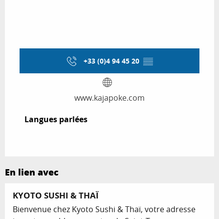
+33 (0)4 94 45 20
▒▒
www.kajapoke.com
Langues parlées
Langues parlées
En lien avec
Réservable
KYOTO SUSHI & THAÏ
Bienvenue chez Kyoto Sushi & Thaï, votre adresse