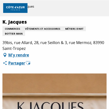
Aller
Accueil
K. Jacques
au
contenu
principal
K. Jacques
DÉCOUVRIR
COMMERCES
VÊTEMENTS ET ACCESSOIRES
MÉTIERS D’ART
BOTTIER MAIN
À FAIRE
39bis, rue Allard, 28, rue Seillon & 3, rue Mermoz, 83990
Saint-Tropez
M'y rendre
SÉJOURNER
Ajouter aux favoris
Partager