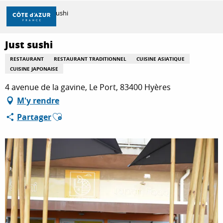
Aller
Accueil
Just sushi
au
contenu
principal
Just sushi
DÉCOUVRIR
RESTAURANT
RESTAURANT TRADITIONNEL
CUISINE ASIATIQUE
CUISINE JAPONAISE
À FAIRE
4 avenue de la gavine, Le Port, 83400 Hyères
M'y rendre
Ajouter aux favoris
Partager
SÉJOURNER