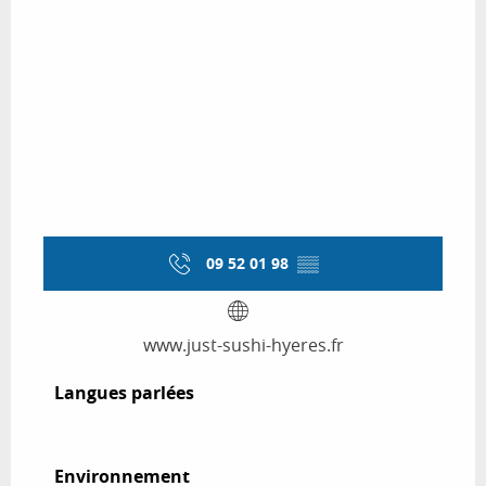
09 52 01 98
▒▒
www.just-sushi-hyeres.fr
Langues parlées
Langues parlées
Environnement
Environnement