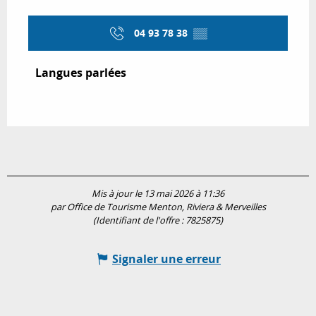
04 93 78 38
▒▒
Langues parlées
Langues parlées
Mis à jour le 13 mai 2026 à 11:36
par Office de Tourisme Menton, Riviera & Merveilles
(Identifiant de l'offre :
7825875
)
Signaler une erreur