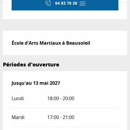
04 93 78 38
▒▒
Description
École d'Arts Martiaux à Beausoleil
Périodes d'ouverture
Du
Jusqu'au
13 mai 2026
13 mai 2027
au
13 mai 2027
Lundi
18:00 - 20:00
Mardi
17:00 - 21:00