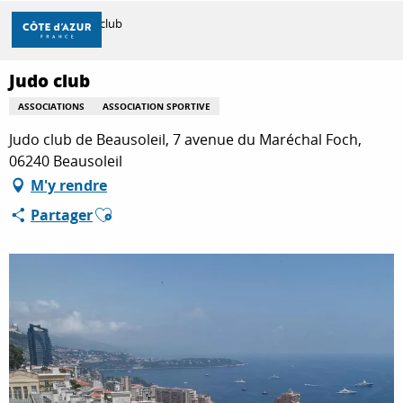
Aller
Accueil
Judo club
au
contenu
principal
Judo club
DÉCOUVRIR
ASSOCIATIONS
ASSOCIATION SPORTIVE
Judo club de Beausoleil, 7 avenue du Maréchal Foch,
À FAIRE
06240 Beausoleil
M'y rendre
Ajouter aux favoris
Partager
SÉJOURNER