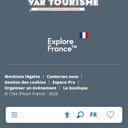
Mentions légales
Contactez nous
Gestion des cookies
Espace Pro
Organiser un évènement
La boutique
© Côte d'Azur France - 2026
FR
Accessibilité
Recherche
Voir les fa