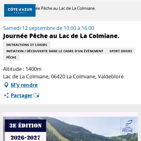
Aller
Accueil
Journée Pêche au Lac de La Colmiane.
au
contenu
principal
Samedi 12 septembre de 10:00 à 16:00
DÉCOUVRIR
Journée Pêche au Lac de La Colmiane.
DISTRACTIONS ET LOISIRS
INITIATION / DÉCOUVERTE DANS LE CADRE D'UN ÉVÉNEMENT
SPORT DIVERS
À FAIRE
PÊCHE
Altitude : 1400m
Lac de La Colmiane, 06420 La Colmiane, Valdeblore
SÉJOURNER
M'y rendre
Ajouter aux favoris
Partager