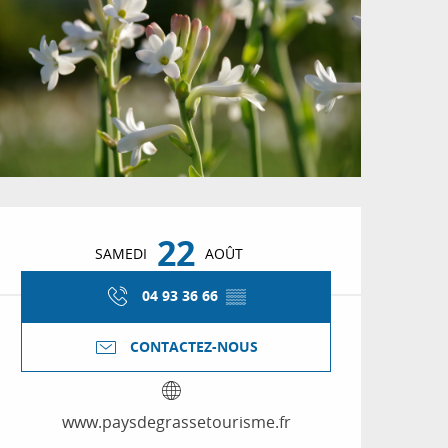
Ouverture et coordon
22
SAMEDI
AOÛT
04 93 36 66
▒▒
CONTACTEZ-NOUS
www.paysdegrassetourisme.fr