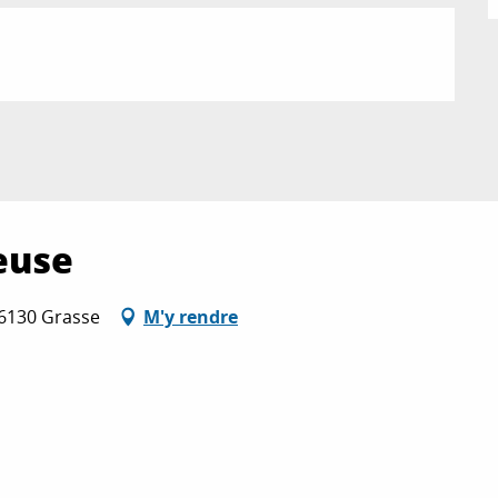
euse
06130 Grasse
M'y rendre