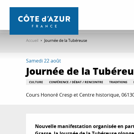
Aller
au
contenu
principal
Accueil
Journée de la Tubéreuse
Samedi 22 août
Journée de la Tubére
CULTURE
CONFÉRENCE / DÉBAT / RENCONTRE
TRADITIONS
Cours Honoré Cresp et Centre historique, 0613
Description
Nouvelle manifestation organisée en parte
Grasse, la Journée de la Tubéreuse plonge 