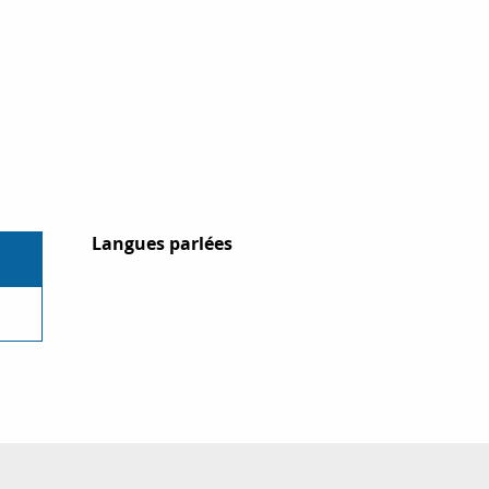
Langues parlées
Langues parlées