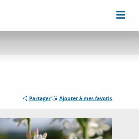
FR
Accessibilité
Recherche
Voir les favoris
Ajouter aux favoris
Partager
Ajouter à mes favoris