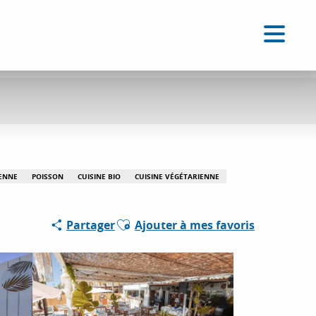
FR
Accessibilité
Recherche
Voir les favoris
IENNE
POISSON
CUISINE BIO
CUISINE VÉGÉTARIENNE
Ajouter aux favoris
Partager
Ajouter à mes favoris