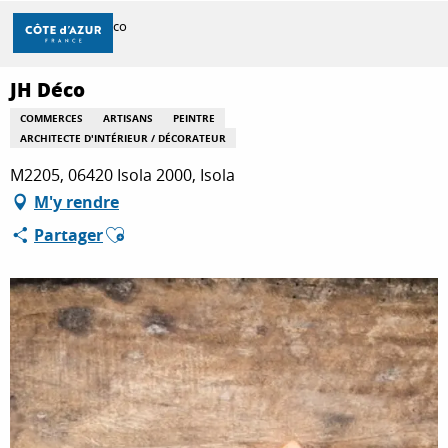
Aller
Accueil
JH Déco
au
contenu
principal
JH Déco
DÉCOUVRIR
COMMERCES
ARTISANS
PEINTRE
ARCHITECTE D'INTÉRIEUR / DÉCORATEUR
À FAIRE
M2205, 06420 Isola 2000, Isola
M'y rendre
Ajouter aux favoris
Partager
SÉJOURNER