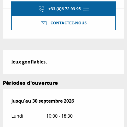
+33 (0)6 72 93 95
▒▒
CONTACTEZ-NOUS
Description
Jeux gonflables.
Périodes d'ouverture
Du
Jusqu'au
15 juin 2026
30 septembre 2026
au
30 septembre 2026
Lundi
10:00 - 18:30