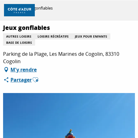
Aller
Accueil
Jeux gonflables
au
contenu
principal
Jeux gonflables
DÉCOUVRIR
AUTRES LOISIRS
LOISIRS RÉCRÉATIFS
JEUX POUR ENFANTS
BASE DE LOISIRS
À FAIRE
Parking de la Plage, Les Marines de Cogolin, 83310
Cogolin
M'y rendre
SÉJOURNER
Ajouter aux favoris
Partager