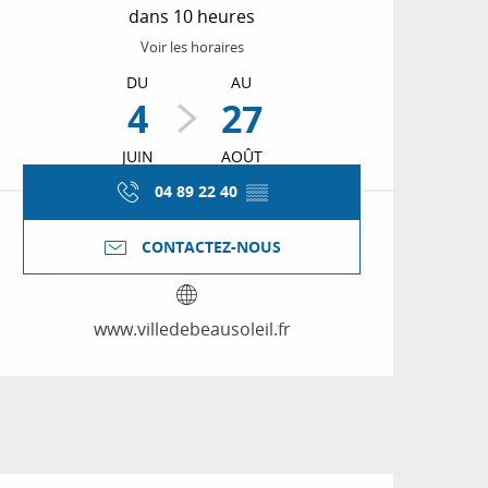
dans 10 heures
Voir les horaires
DU
AU
4
27
JUIN
AOÛT
04 89 22 40
▒▒
CONTACTEZ-NOUS
www.villedebeausoleil.fr