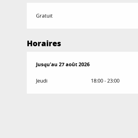
Gratuit
Horaires
Du
Jusqu'au
4 juin 2026
27 août 2026
au
27 août 2026
Jeudi
18:00 - 23:00