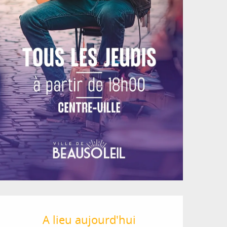
Ouverture et coordon
A lieu aujourd'hui