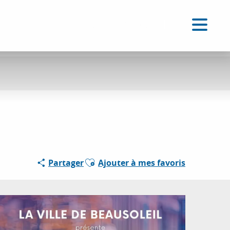
FR
Accessibilité
Recherche
Voir les favoris
Ajouter aux favoris
Partager
Ajouter à mes favoris