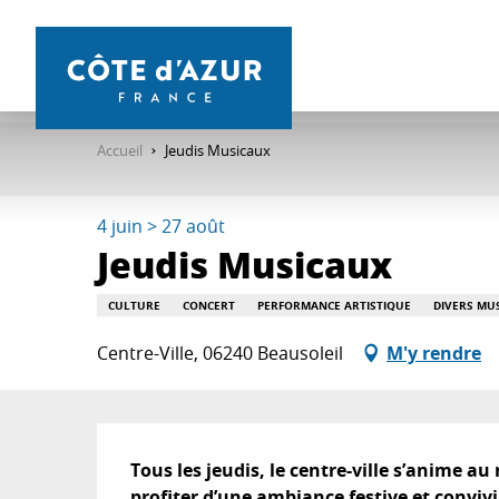
Aller
au
contenu
principal
Accueil
Jeudis Musicaux
4 juin > 27 août
Jeudis Musicaux
CULTURE
CONCERT
PERFORMANCE ARTISTIQUE
DIVERS MU
Centre-Ville, 06240 Beausoleil
M'y rendre
Description
Tous les jeudis, le centre-ville s’anime au
profiter d’une ambiance festive et conviv