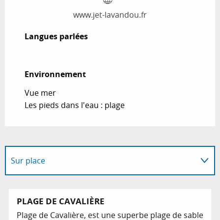
www.jet-lavandou.fr
Langues parlées
Langues parlées
Environnement
Environnement
Vue mer
Les pieds dans l'eau : plage
Sur place
Est une offre similaire à proximité de...
PLAGE DE CAVALIÈRE
Plage de Cavalière, est une superbe plage de sable