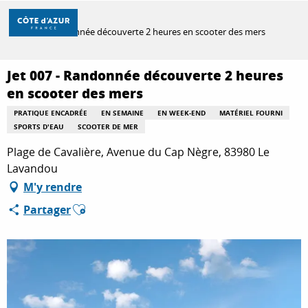
Aller
Accueil
au
Jet 007 - Randonnée découverte 2 heures en scooter des mers
contenu
principal
DÉCOUVRIR
Jet 007 - Randonnée découverte 2 heures
en scooter des mers
PRATIQUE ENCADRÉE
EN SEMAINE
EN WEEK-END
MATÉRIEL FOURNI
À FAIRE
SPORTS D'EAU
SCOOTER DE MER
Plage de Cavalière, Avenue du Cap Nègre, 83980 Le
Lavandou
SÉJOURNER
M'y rendre
Ajouter aux favoris
Partager