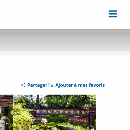
FR
Accessibilité
Recherche
Voir les favoris
Ajouter aux favoris
Partager
Ajouter à mes favoris