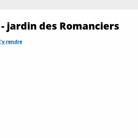
 - jardin des Romanciers
6
26
'y rendre
26