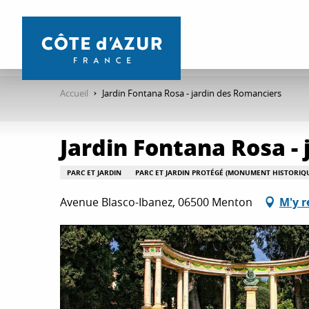
Aller
au
contenu
principal
Accueil
Jardin Fontana Rosa - jardin des Romanciers
Jardin Fontana Rosa -
PARC ET JARDIN
PARC ET JARDIN PROTÉGÉ (MONUMENT HISTORIQ
Avenue Blasco-Ibanez, 06500 Menton
M'y r