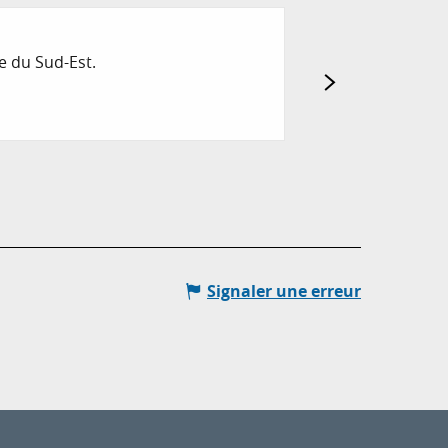
ARBRES REMARQU
ie du Sud-Est.
Arbre persistant d’
forment des troncs 
Menton
Signaler une erreur