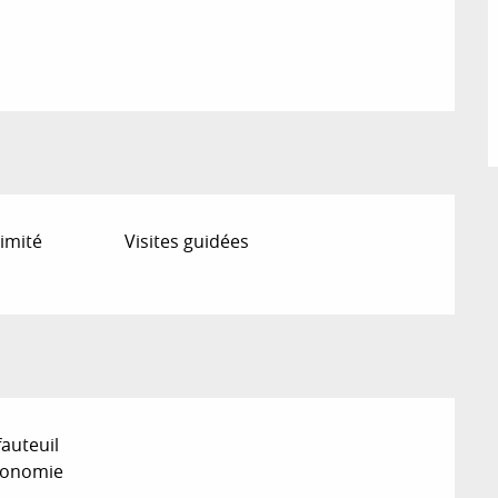
imité
Visites guidées
fauteuil
tonomie