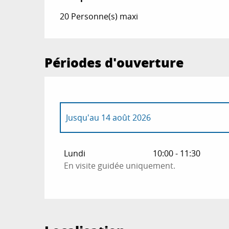
20 Personne(s) maxi
Périodes d'ouverture
Jusqu'au
14 août 2026
Du
1 janvier 2026
au
13 mai 2026
Lundi
10:00 - 11:30
En visite guidée uniquement.
Du
15 mai 2026
au
24 mai 2026
Du
26 mai 2026
au
13 juillet 2026