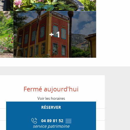
+ 1
Ouverture et coordon
Fermé aujourd'hui
Voir les horaires
RÉSERVER
04 89 81 52
▒▒
service patrimoine