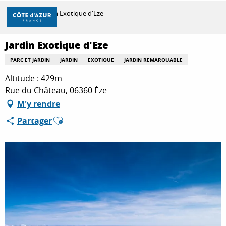
Aller
Accueil
Jardin Exotique d'Eze
au
contenu
principal
Jardin Exotique d'Eze
DÉCOUVRIR
PARC ET JARDIN
JARDIN
EXOTIQUE
JARDIN REMARQUABLE
Altitude : 429m
À FAIRE
Rue du Château, 06360 Èze
M'y rendre
Ajouter aux favoris
Partager
SÉJOURNER