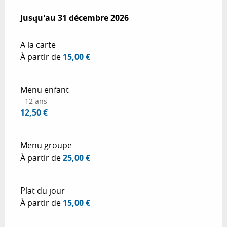
Du
Jusqu'au
1 février 2026
31 décembre 2026
au
31 décembre 2026
A la carte
À partir de
15,00 €
Menu enfant
- 12 ans
12,50 €
Menu groupe
À partir de
25,00 €
Plat du jour
À partir de
15,00 €