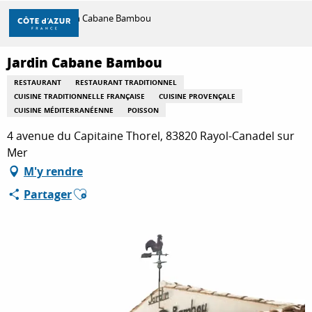
Aller
Accueil
Jardin Cabane Bambou
au
contenu
principal
Jardin Cabane Bambou
DÉCOUVRIR
RESTAURANT
RESTAURANT TRADITIONNEL
CUISINE TRADITIONNELLE FRANÇAISE
CUISINE PROVENÇALE
CUISINE MÉDITERRANÉENNE
POISSON
À FAIRE
4 avenue du Capitaine Thorel, 83820 Rayol-Canadel sur
Mer
M'y rendre
SÉJOURNER
Ajouter aux favoris
Partager