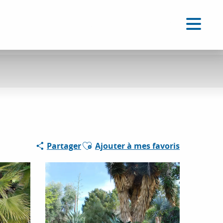
FR
Accessibilité
Recherche
Voir les favoris
Ajouter aux favoris
Partager
Ajouter à mes favoris