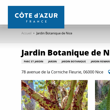
Aller
au
contenu
principal
Accueil
Jardin Botanique de Nice
Jardin Botanique de N
PARC ET JARDIN
JARDIN
JARDIN BOTANIQUE
JARDIN REMAR
78 avenue de la Corniche Fleurie, 06000 Nice