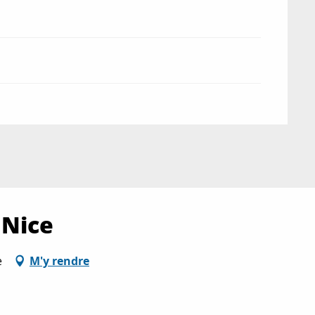
 Nice
e
M'y rendre