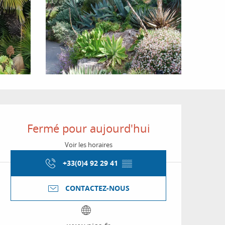
Ouverture et coordon
Fermé pour aujourd'hui
Voir les horaires
+33(0)4 92 29 41
▒▒
CONTACTEZ-NOUS