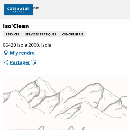
Aller
Accueil
Iso'Clean
au
contenu
principal
Iso'Clean
DÉCOUVRIR
SERVICES
SERVICES PRATIQUES
CONCIERGERIE
06420 Isola 2000, Isola
À FAIRE
M'y rendre
Ajouter aux favoris
Partager
SÉJOURNER