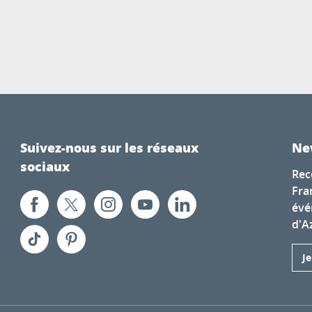
Suivez-nous sur les réseaux
Ne
sociaux
Rec
Fra
évé
d'A
J