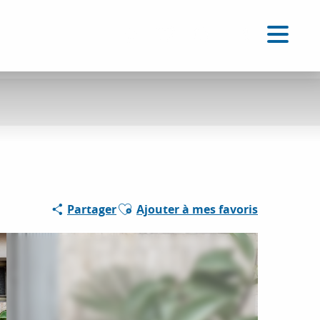
FR
Accessibilité
Recherche
Voir les favoris
Ajouter aux favoris
Partager
Ajouter à mes favoris