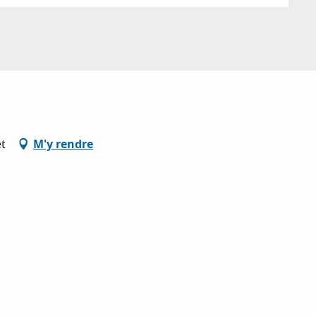
et
M'y rendre