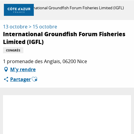
Aller
Accueil
International Groundfish Forum Fisheries Limited (IGFL)
au
contenu
principal
13 octobre > 15 octobre
DÉCOUVRIR
International Groundfish Forum Fisheries
Limited (IGFL)
À FAIRE
CONGRÈS
1 promenade des Anglais, 06200 Nice
M'y rendre
SÉJOURNER
Ajouter aux favoris
Partager