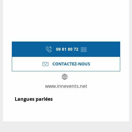
09 81 80 72
▒▒
CONTACTEZ-NOUS
www.innevents.net
Langues parlées
Langues parlées