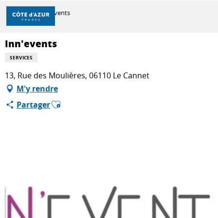
Aller
Accueil
Inn'events
au
contenu
principal
Inn'events
DÉCOUVRIR
SERVICES
13, Rue des Moulières, 06110 Le Cannet
À FAIRE
M'y rendre
Ajouter aux favoris
Partager
SÉJOURNER