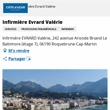
Aller
Accueil
Infirmière Evrard Valérie
au
contenu
principal
Infirmière Evrard Valérie
DÉCOUVRIR
SERVICES
PROFESSION PARAMÉDICALE
INFIRMIER
Infirmière EVRARD Valérie, 242 avenue Aristide Briand Le
À FAIRE
Baltimore (étage 7), 06190 Roquebrune-Cap-Martin
M'y rendre
Ajouter aux favoris
Partager
SÉJOURNER