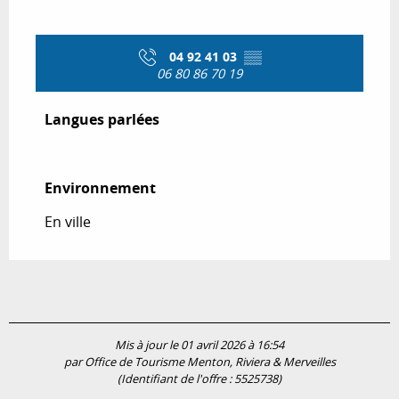
04 92 41 03
▒▒
06 80 86 70 19
Langues parlées
Langues parlées
Environnement
Environnement
En ville
Mis à jour le 01 avril 2026 à 16:54
par Office de Tourisme Menton, Riviera & Merveilles
(Identifiant de l'offre :
5525738
)