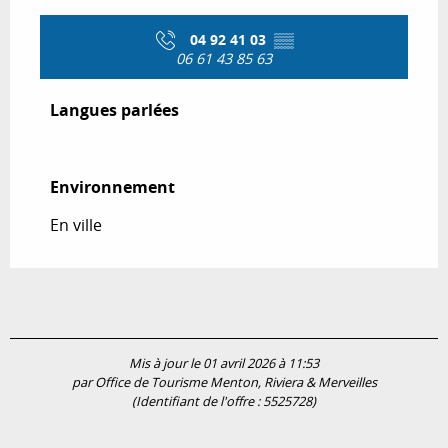
04 92 41 03
▒▒
06 61 43 85 63
Langues parlées
Langues parlées
Environnement
Environnement
En ville
Mis à jour le 01 avril 2026 à 11:53
par Office de Tourisme Menton, Riviera & Merveilles
(Identifiant de l'offre :
5525728
)