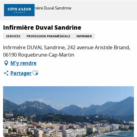
Aller
Accueil
Infirmière Duval Sandrine
au
contenu
principal
Infirmière Duval Sandrine
DÉCOUVRIR
SERVICES
PROFESSION PARAMÉDICALE
INFIRMIER
Infirmière DUVAL Sandrine, 242 avenue Aristide Briand,
À FAIRE
06190 Roquebrune-Cap-Martin
M'y rendre
Ajouter aux favoris
Partager
SÉJOURNER