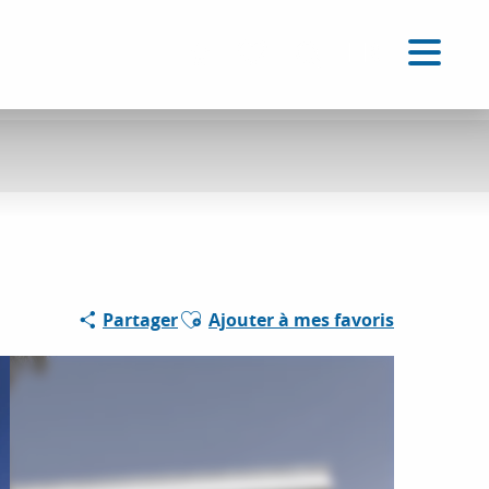
FR
Accessibilité
Recherche
Voir les favoris
Ajouter aux favoris
Partager
Ajouter à mes favoris