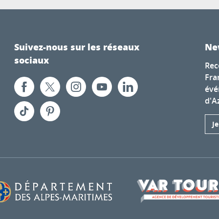
Suivez-nous sur les réseaux
Ne
sociaux
Rec
Fra
évé
d'A
J