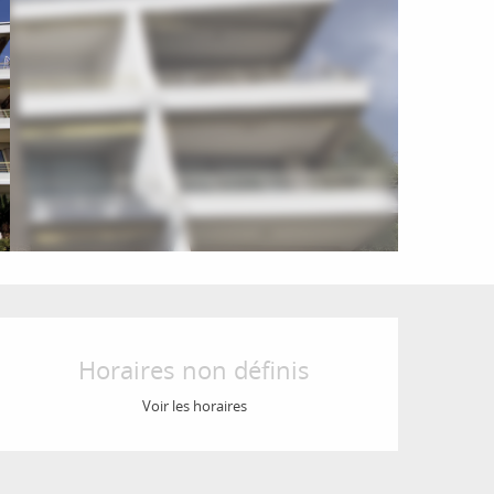
Ouverture et coordon
Horaires non définis
Voir les horaires