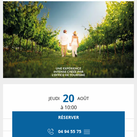
Ouverture et coordonnées
20
JEUDI
AOÛT
à 10:00
RÉSERVER
04 94 55 75
▒▒