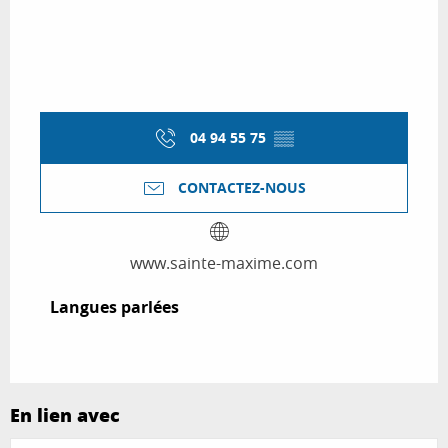
04 94 55 75
▒▒
CONTACTEZ-NOUS
www.sainte-maxime.com
Langues parlées
Langues parlées
En lien avec