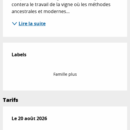
contera le travail de la vigne où les méthodes 
ancestrales et modernes...
Lire la suite
Offres de prestations
Labels
Labels
Famille plus
Tarifs
Le
Le
20 août 2026
20 août 2026