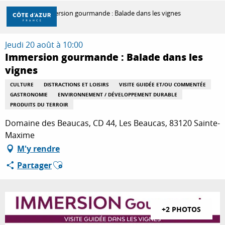
Aller
Accueil
Immersion gourmande : Balade dans les vignes
au
contenu
principal
Jeudi 20 août à 10:00
DÉCOUVRIR
Immersion gourmande : Balade dans les
vignes
À FAIRE
CULTURE
DISTRACTIONS ET LOISIRS
VISITE GUIDÉE ET/OU COMMENTÉE
GASTRONOMIE
ENVIRONNEMENT / DÉVELOPPEMENT DURABLE
PRODUITS DU TERROIR
Domaine des Beaucas, CD 44, Les Beaucas, 83120 Sainte-
SÉJOURNER
Maxime
M'y rendre
Ajouter aux favoris
Partager
+2 PHOTOS