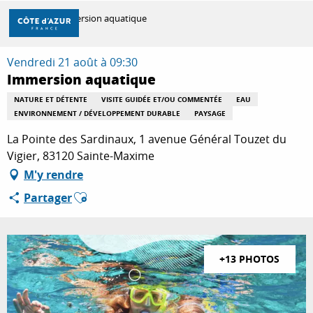
Aller
Accueil
Immersion aquatique
au
contenu
principal
Vendredi 21 août à 09:30
DÉCOUVRIR
Immersion aquatique
NATURE ET DÉTENTE
VISITE GUIDÉE ET/OU COMMENTÉE
EAU
ENVIRONNEMENT / DÉVELOPPEMENT DURABLE
PAYSAGE
À FAIRE
La Pointe des Sardinaux, 1 avenue Général Touzet du
Vigier, 83120 Sainte-Maxime
SÉJOURNER
M'y rendre
Ajouter aux favoris
Partager
+13 PHOTOS