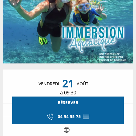
Ouverture et coordonnées
21
VENDREDI
AOÛT
à 09:30
RÉSERVER
04 94 55 75
▒▒