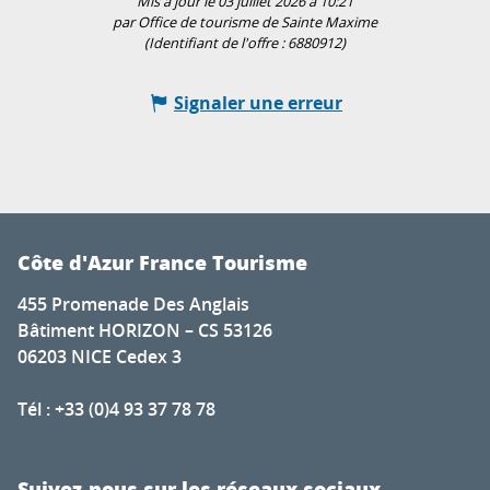
Mis à jour le 03 juillet 2026 à 10:21
par Office de tourisme de Sainte Maxime
(Identifiant de l'offre :
6880912
)
Signaler une erreur
Côte d'Azur France Tourisme
455 Promenade Des Anglais
Bâtiment HORIZON – CS 53126
06203 NICE Cedex 3
Tél : +33 (0)4 93 37 78 78
Suivez-nous sur les réseaux sociaux