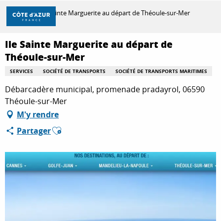
Aller
Accueil
Ile Sainte Marguerite au départ de Théoule-sur-Mer
au
contenu
principal
Ile Sainte Marguerite au départ de
DÉCOUVRIR
Théoule-sur-Mer
SERVICES
SOCIÉTÉ DE TRANSPORTS
SOCIÉTÉ DE TRANSPORTS MARITIMES
À FAIRE
Débarcadère municipal, promenade pradayrol, 06590
Théoule-sur-Mer
M'y rendre
SÉJOURNER
Ajouter aux favoris
Partager