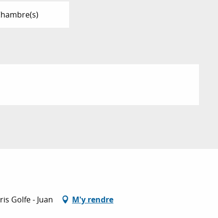
Chambre(s)
is Golfe - Juan
M'y rendre