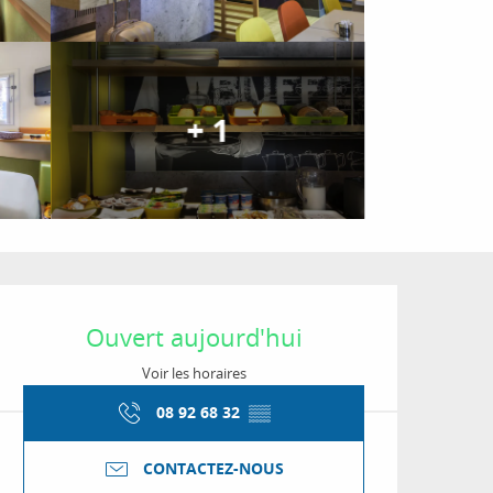
+ 1
Ouverture et coordon
Ouvert aujourd'hui
Voir les horaires
08 92 68 32
▒▒
CONTACTEZ-NOUS