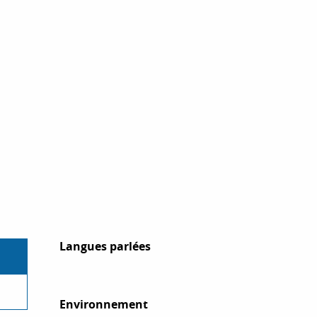
Langues parlées
Langues parlées
Environnement
Environnement