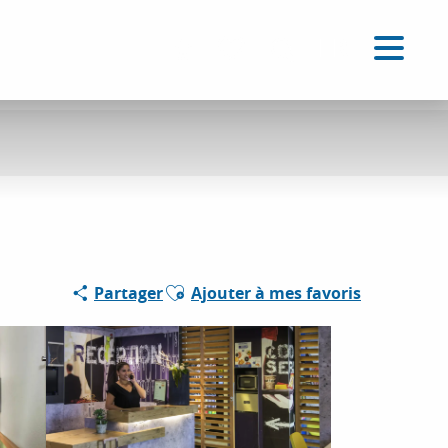
FR
Accessibilité
Recherche
Voir les favoris
Ajouter aux favoris
Partager
Ajouter à mes favoris