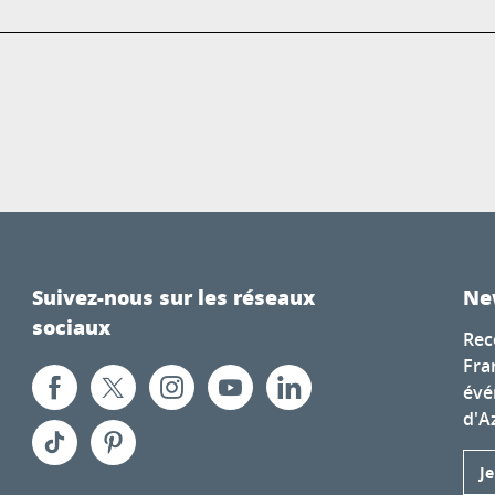
Suivez-nous sur les réseaux
Ne
sociaux
Rec
Fra
évé
d'A
J