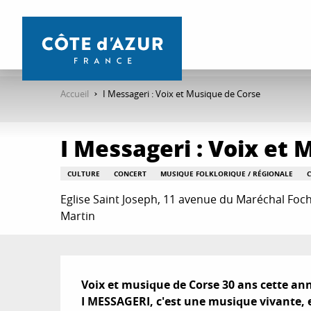
Aller
au
contenu
principal
Accueil
I Messageri : Voix et Musique de Corse
I Messageri : Voix et
CULTURE
CONCERT
MUSIQUE FOLKLORIQUE / RÉGIONALE
Eglise Saint Joseph, 11 avenue du Maréchal Fo
Martin
Description
Voix et musique de Corse 30 ans cette ann
I MESSAGERI, c'est une musique vivante,