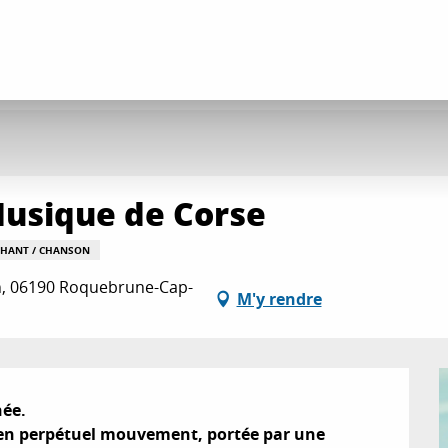
 Musique de Corse
CHANT / CHANSON
ch, 06190 Roquebrune-Cap-
M'y rendre
ée.

 en perpétuel mouvement, portée par une 