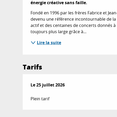
énergie créative sans faille.
Fondé en 1996 par les frères Fabrice et Jean
devenu une référence incontournable de la 
actif et des centaines de concerts donnés à t
toujours plus large grâce à...
Lire la suite
Tarifs
Le
Le
25 juillet 2026
25 juillet 2026
Plein tarif