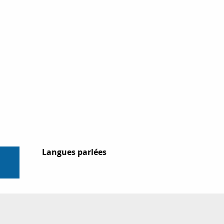
Langues parlées
Langues parlées