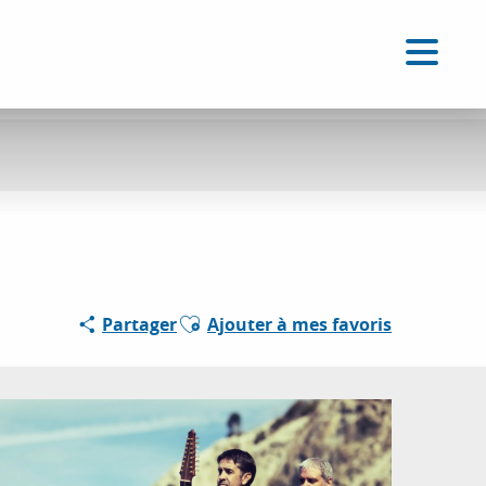
FR
Accessibilité
Recherche
Voir les favoris
Ajouter aux favoris
Partager
Ajouter à mes favoris