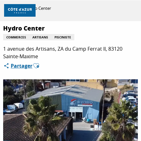
Aller
Accueil
Hydro Center
au
contenu
principal
Hydro Center
DÉCOUVRIR
COMMERCES
ARTISANS
PISCINISTE
1 avenue des Artisans, ZA du Camp Ferrat II, 83120
À FAIRE
Sainte-Maxime
Ajouter aux favoris
Partager
SÉJOURNER