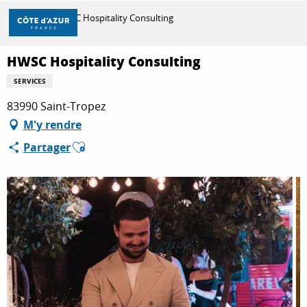
Aller
Accueil
HWSC Hospitality Consulting
au
contenu
principal
HWSC Hospitality Consulting
DÉCOUVRIR
SERVICES
83990 Saint-Tropez
À FAIRE
M'y rendre
Ajouter aux favoris
Partager
SÉJOURNER