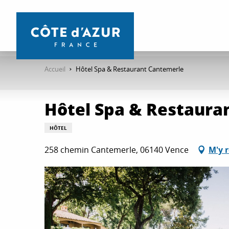
Aller
au
contenu
principal
Accueil
Hôtel Spa & Restaurant Cantemerle
Hôtel Spa & Restaura
HÔTEL
258 chemin Cantemerle, 06140 Vence
M'y 