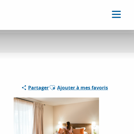
FR
Accessibilité
Recherche
Voir les favoris
Partenaire
Ajouter aux favoris
Partager
Ajouter à mes favoris