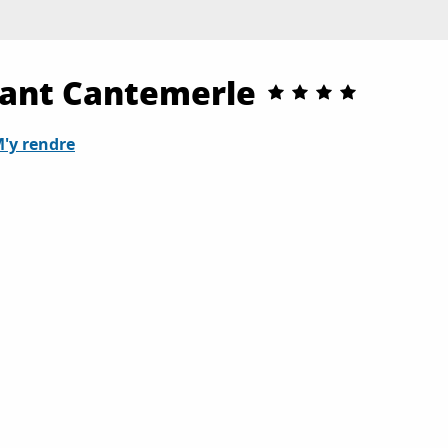
rant Cantemerle
'y rendre