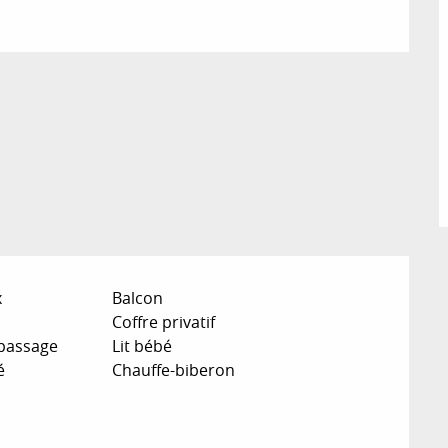
x
Balcon
Coffre privatif
epassage
Lit bébé
é
Chauffe-biberon