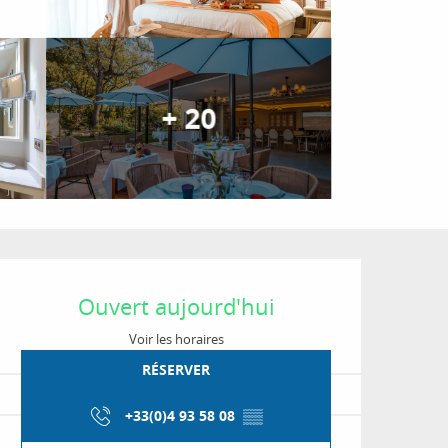
+ 20
Ouverture et coordon
Ouvert aujourd'hui
Voir les horaires
RÉSERVER
+33(0)4 93 58 08
▒▒