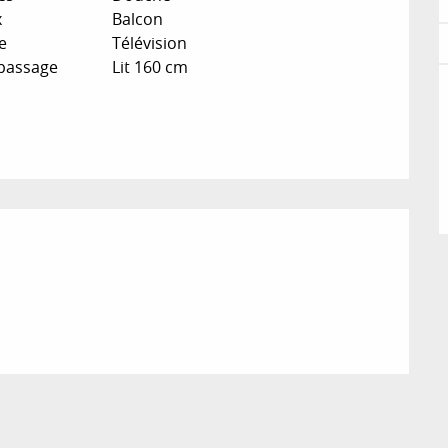
x
Balcon
e
Télévision
epassage
Lit 160 cm
ions