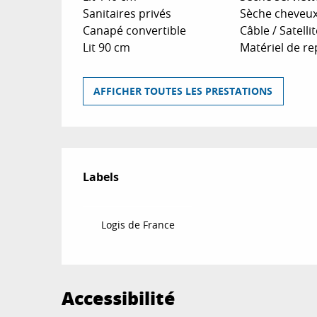
Sanitaires privés
Sèche cheveu
Canapé convertible
Câble / Satellit
Lit 90 cm
Matériel de r
AFFICHER TOUTES LES PRESTATIONS
Offres de prestat
Labels
Labels
Logis de France
Accessibilité