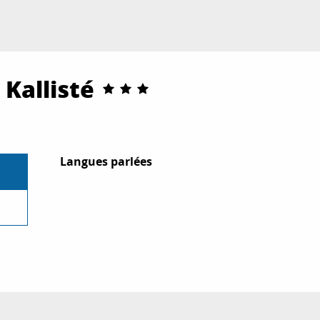
Kallisté
Langues parlées
Langues parlées