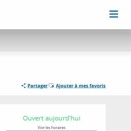
FR
Accessibilité
Recherche
Voir les favoris
Ajouter aux favoris
Partager
Ajouter à mes favoris
Ouverture et coordon
Ouvert aujourd'hui
Voir les horaires