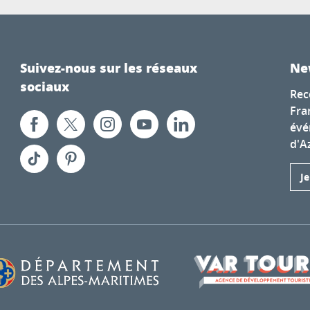
Suivez-nous sur les réseaux
Ne
sociaux
Rec
Fra
évé
d'A
J