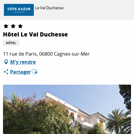
Aller
Accueil
Hôtel Le Val Duchesse
au
contenu
principal
DÉCOUVRIR
Hôtel Le Val Duchesse
HÔTEL
À FAIRE
11 rue de Paris, 06800 Cagnes-sur-Mer
M'y rendre
Ajouter aux favoris
Partager
SÉJOURNER