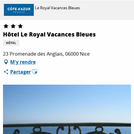
Aller
Accueil
Hôtel Le Royal Vacances Bleues
au
contenu
principal
DÉCOUVRIR
Hôtel Le Royal Vacances Bleues
HÔTEL
À FAIRE
23 Promenade des Anglais, 06000 Nice
M'y rendre
Ajouter aux favoris
Partager
SÉJOURNER