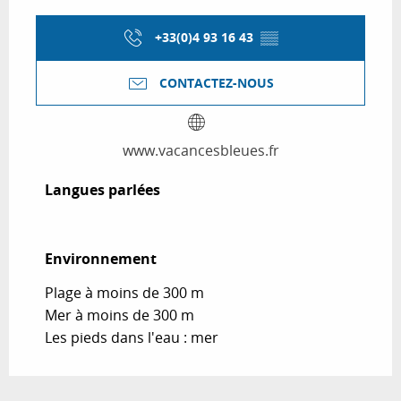
+33(0)4 93 16 43
▒▒
CONTACTEZ-NOUS
www.vacancesbleues.fr
Langues parlées
Langues parlées
Environnement
Environnement
Plage à moins de 300 m
Mer à moins de 300 m
Les pieds dans l'eau : mer