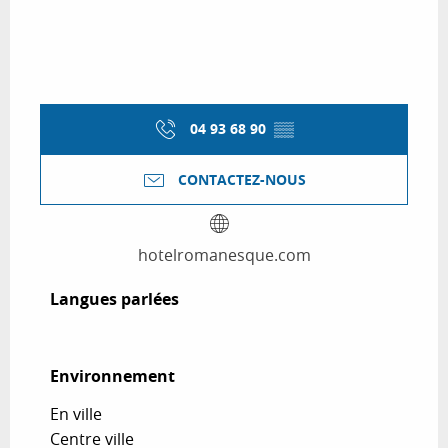
04 93 68 90
▒▒
CONTACTEZ-NOUS
hotelromanesque.com
Langues parlées
Langues parlées
Environnement
Environnement
En ville
Centre ville