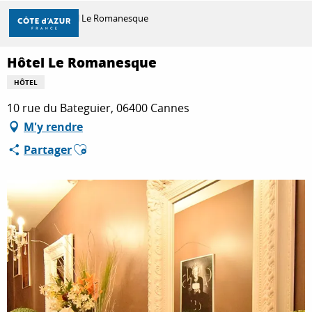
Aller
Accueil
Hôtel Le Romanesque
au
contenu
principal
Hôtel Le Romanesque
DÉCOUVRIR
HÔTEL
10 rue du Bateguier, 06400 Cannes
À FAIRE
M'y rendre
Ajouter aux favoris
Partager
SÉJOURNER