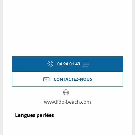
04 94 01 43
▒▒
CONTACTEZ-NOUS
www.lido-beach.com
Langues parlées
Langues parlées