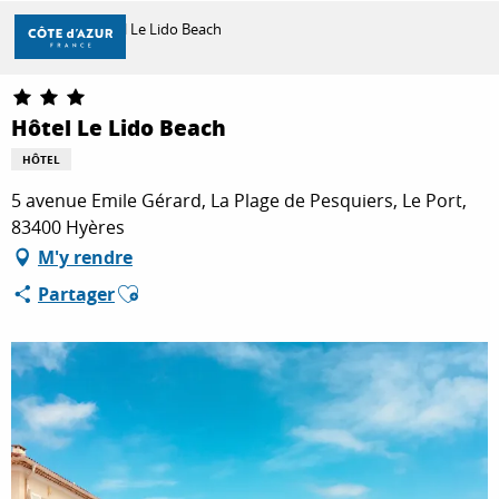
Aller
Accueil
Hôtel Le Lido Beach
au
contenu
principal
DÉCOUVRIR
Hôtel Le Lido Beach
HÔTEL
À FAIRE
5 avenue Emile Gérard, La Plage de Pesquiers, Le Port,
83400 Hyères
M'y rendre
SÉJOURNER
Ajouter aux favoris
Partager