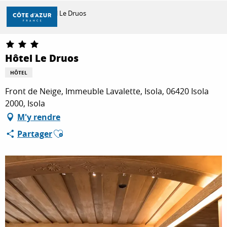
Aller
Accueil
Hôtel Le Druos
au
contenu
principal
DÉCOUVRIR
Hôtel Le Druos
HÔTEL
À FAIRE
Front de Neige, Immeuble Lavalette, Isola, 06420 Isola
2000, Isola
M'y rendre
SÉJOURNER
Ajouter aux favoris
Partager