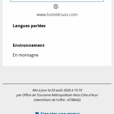
www.hoteldruos.com
Langues parlées
Langues parlées
Environnement
Environnement
En montagne
Mis à jour le 03 août 2026 à 15:19
par Office de Tourisme Métropolitain Nice Côte d'Azur
(Identifiant de l'offre :
4738642
)
Signaler une erreur