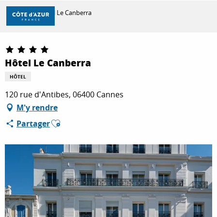
Aller
Accueil
Hôtel Le Canberra
au
contenu
principal
Partenaire Marque CAF
DÉCOUVRIR
Hôtel Le Canberra
HÔTEL
À FAIRE
120 rue d'Antibes, 06400 Cannes
M'y rendre
SÉJOURNER
Ajouter aux favoris
Partager