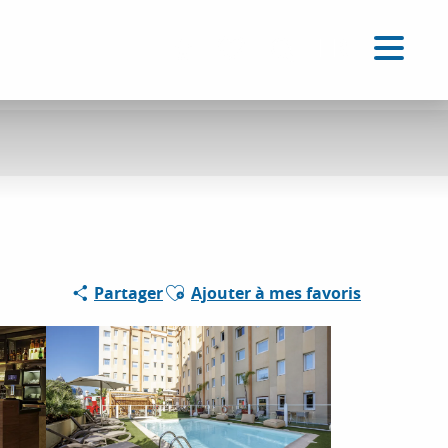
FR
Accessibilité
Recherche
Voir les favoris
Ajouter aux favoris
Partager
Ajouter à mes favoris