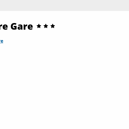
re Gare
re