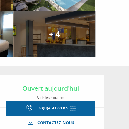
+ 4
Ouverture et coordon
Ouvert aujourd'hui
Voir les horaires
+33(0)4 93 88 85
▒▒
CONTACTEZ-NOUS